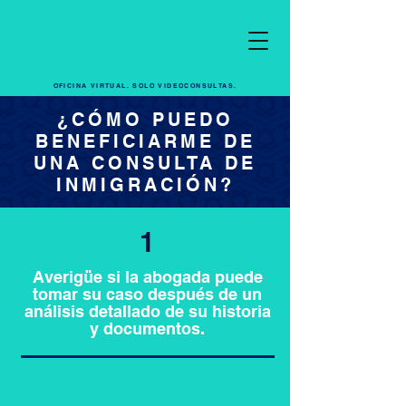
OFICINA VIRTUAL. SOLO VIDEOCONSULTAS.
¿CÓMO PUEDO
BENEFICIARME DE
UNA CONSULTA DE
INMIGRACIÓN?
1
Averigüe si la abogada puede
tomar su caso después de un
análisis detallado de su historia
y documentos.