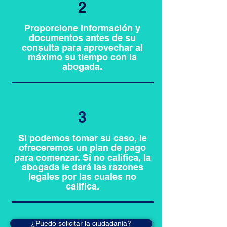
2
Proporcione información y
documentos antes de su
consulta para aprovechar al
máximo su tiempo con la
abogada.
3
Si podemos tomar su caso, le
ofreceremos un plan de pago
para comenzar. Si no califica, la
abogada le dará las razones
legales por las cuales no
califica.
¿Puedo solicitar la ciudadanía?